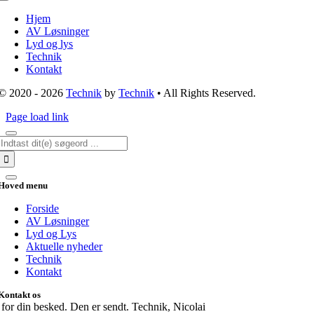
Toggle
Navigation
Hjem
AV Løsninger
Lyd og lys
Technik
Kontakt
© 2020 - 2026
Technik
by
Technik
• All Rights Reserved.
Page load link
Søg
efter:
Hoved menu
Forside
AV Løsninger
Lyd og Lys
Aktuelle nyheder
Technik
Kontakt
Kontakt os
for din besked. Den er sendt. Technik, Nicolai