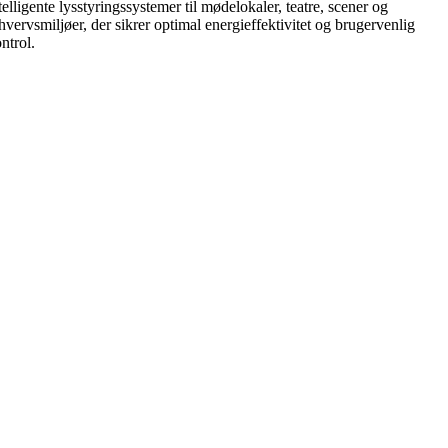
telligente lysstyringssystemer til mødelokaler, teatre, scener og
hvervsmiljøer, der sikrer optimal energieffektivitet og brugervenlig
ntrol.