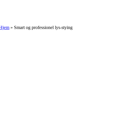
Skip
to
content
Hjem
»
Smart og professionel lys-stying