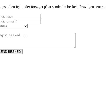
opstod en fejl under forsøget på at sende din besked. Prøv igen senere.
SEND BESKED
Go
to
Top