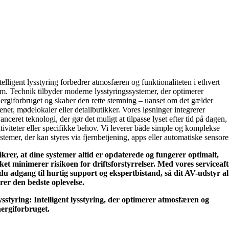
telligent lysstyring forbedrer atmosfæren og funktionaliteten i ethvert
m. Technik tilbyder moderne lysstyringssystemer, der optimerer
ergiforbruget og skaber den rette stemning – uanset om det gælder
ener, mødelokaler eller detailbutikker. Vores løsninger integrerer
anceret teknologi, der gør det muligt at tilpasse lyset efter tid på dagen,
tiviteter eller specifikke behov. Vi leverer både simple og komplekse
stemer, der kan styres via fjernbetjening, apps eller automatiske sensore
sikrer, at dine systemer altid er opdaterede og fungerer optimalt,
lket minimerer risikoen for driftsforstyrrelser. Med vores serviceaft
 du adgang til hurtig support og ekspertbistand, så dit AV-udstyr al
erer den bedste oplevelse.
sstyring:
Intelligent lysstyring, der optimerer atmosfæren og
ergiforbruget.