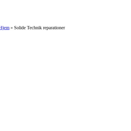
Skip
to
content
Hjem
»
Solide Technik reparationer