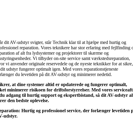
r dit AV-udstyr svigter, står Technik klar til at hjælpe med hurtig og
ofessionel reparation. Vores teknikere har stor erfaring med fejlfinding 
paration af alt fra lydsystemer og projektorer til skærme og
sstyringsenheder. Vi tilbyder on-site service samt værkstedsreparation,
or vi anvender originale reservedele og de nyeste teknikker for at sikre,
 dit udstyr fungerer optimalt igen. Med vores reparationstjeneste
rlænger du levetiden på dit AV-udstyr og minimerer nedetid.
sikrer, at dine systemer altid er opdaterede og fungerer optimalt,
lket minimerer risikoen for driftsforstyrrelser. Med vores serviceaft
 du adgang til hurtig support og ekspertbistand, så dit AV-udstyr al
erer den bedste oplevelse.
eparation:
Hurtig og professionel service, der forlænger levetiden 
V-udstyr.