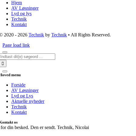
Navigation
Hjem
AV Løsninger
Lyd og lys
Technik
Kontakt
© 2020 - 2026
Technik
by
Technik
• All Rights Reserved.
Page load link
Søg
efter:
Hoved menu
Forside
AV Løsninger
Lyd og Lys
Aktuelle nyheder
Technik
Kontakt
Kontakt os
for din besked. Den er sendt. Technik, Nicolai