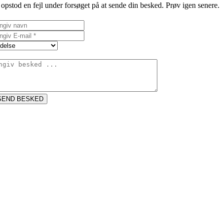
opstod en fejl under forsøget på at sende din besked. Prøv igen senere.
SEND BESKED
Go
to
Top